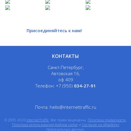
В
Присоединяйтесь к нам!
КОНТАКТЫ
Санкт-Петербург,
Автовская 16,
оф 409
Телефон:
+7 (950)
034-27-91
Почта:
hello@internettraffic.ru
© 2005-2026
InternetTraffic
. Все права защищены.
Политика приватности
,
Политика использования файлов cookie
и
Согласие на обработку
персональных данных
.