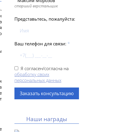
Максим Морозов
старший верстальщик
-
н
Представьтесь, пожалуйста:
з
я
о
Ваш телефон для связи:
*
ы
Я согласен/согласна на
обработку своих
персональных данных
и
в
е
т
Наши награды
е