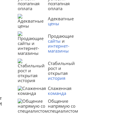
поэтапная
оплата
Адекватные
цены
Продающие
сайты
и
интернет-
магазины
Стабильный
рост и
открытая
история
Слаженная
команда
т
Общение
И
напрямую со
специалистом