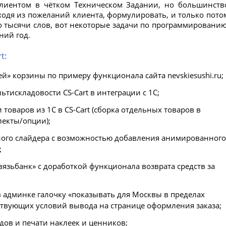
лиентом в чётком Техническом Задании, но большинств
ходя из пожеланий клиента, формулировать, и только пото
о тысячи слов, вот некоторые задачи по программированию
ний год.
t:
» корзины по примеру функционала сайта nevskiesushi.ru;
тискладовости CS-Cart в интеграции с 1С;
 товаров из 1С в CS-Cart (сборка отдельных товаров в
екты/опции);
ого слайдера с возможностью добавления анимированного
;
вязьбанк» с доработкой функционала возврата средств за
в админке галочку «показывать для Москвы в пределах
ствующих условий вывода на странице оформления заказа;
дов и печати наклеек и ценников;