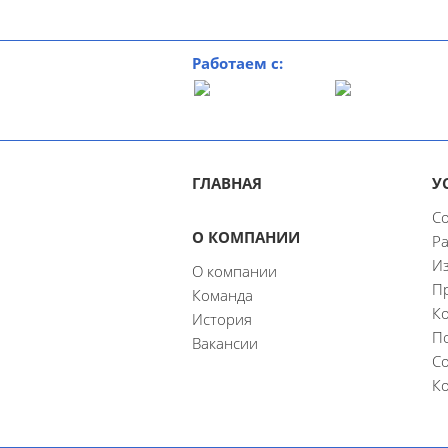
Работаем с:
ГЛАВНАЯ
У
Со
О КОМПАНИИ
Ра
Из
О компании
П
Команда
Ко
История
П
Вакансии
С
К