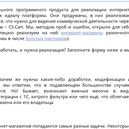
льного программного продукта для реализации интернет
 к идеалу платформы. Они продуманы, в них реализова
ё, что нужно для ведения коммерческой деятельности чере
м – CS-Cart. Мы, методом проб и ошибок, открыли для себ
спешно реализуем на ней
интернет-магазины
различног
, мы в числе
Золотых партнеров
).
 работать, и нужна реализация? Заполните форму ниже и м
о зачем же нужны какие-либо доработки, модификации 
 А мы ответим, что в подавляющем большинстве случае
ется. Но! Бывает, возникают важные мелочи в вид
еграции с 1С, хитрого фильтра или чего ещё, что облегчае
азина или его владельца.
нет-магазинов попадаются самые разные задачи. Некоторы