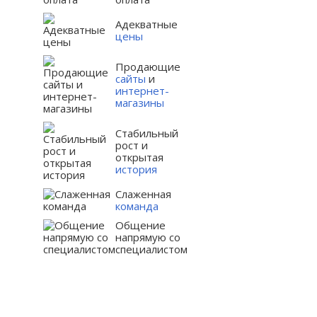
Адекватные
цены
Продающие
сайты
и
интернет-
магазины
Стабильный
рост и
открытая
история
Слаженная
команда
Общение
напрямую со
специалистом