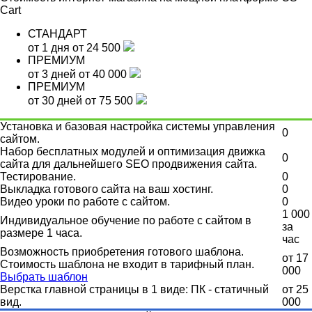
Cart
СТАНДАРТ
от 1 дня
от 24 500
ПРЕМИУМ
от 3 дней
от 40 000
ПРЕМИУМ
от 30 дней
от 75 500
Установка и базовая настройка системы управления
0
сайтом.
Набор бесплатных модулей и оптимизация движка
0
сайта для дальнейшего SEO продвижения сайта.
Тестирование.
0
Выкладка готового сайта на ваш хостинг.
0
Видео уроки по работе с сайтом.
0
1 000
Индивидуальное обучение по работе с сайтом в
за
размере 1 часа.
час
Возможность приобретения готового шаблона.
от
17
Стоимость шаблона не входит в тарифный план.
000
Выбрать шаблон
Верстка главной страницы в 1 виде: ПК - статичный
от
25
вид.
000