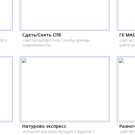
Сдать/Снять СПб
ГК МА
урга
сайт петербургской службы аренды
сайт ис
недвижимости
работ р
Натурово экспресс
Разно
интернет-магазин овощей и фруктов с
сайт пе