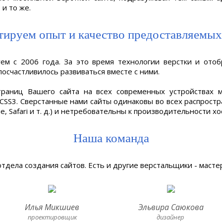
 и то же.
тируем опыт и качество предоставляемых
уем с 2006 года. За это время технологии верстки и от
посчастливилось развиваться вместе с ними.
траниц Вашего сайта на всех современных устройствах 
SS3. Сверстанные нами сайты одинаковы во всех распростра
ше, Safari и т. д.) и нетребовательны к производительности хо
Наша команда
тдела создания сайтов. Есть и другие верстальщики - мастер
Илья Микшиев
Эльвира Саюкова
проектировщик
дизайнер