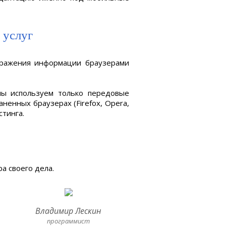
 услуг
ображения информации браузерами
мы используем только передовые
ненных браузерах (Firefox, Opera,
стинга.
а своего дела.
Владимир Лескин
программист