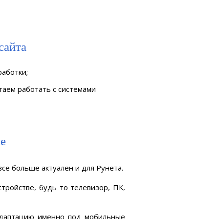
сайта
работки;
таем работать с системами
не
 все больше актуален и для Рунета.
тройстве, будь то телевизор, ПК,
 адаптацию именно под мобильные