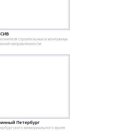
ССИВ
полнителя строительных и монтажных
азной направленности
чинный Петербург
тербургского мемориального музея